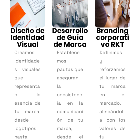
Diseño de
Desarrollo
Branding
Identidad
de Guía
corporati
Visual
de Marca
vo RKT
Creamos
Establece
Definimos
identidade
mos
y
s visuales
pautas que
reforzamos
que
aseguran
el lugar de
representa
la
tu marca
n la
consistenc
en el
esencia de
ia en la
mercado,
tu marca,
comunicaci
alineándol
desde
ón de tu
a con los
logotipos
marca,
valores de
hasta
desde el
tu